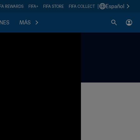
|
Español
IFA REWARDS
FIFA+
FIFA STORE
FIFA COLLECT
ONES
MÁS