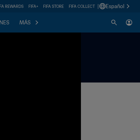
|
Español
IFA REWARDS
FIFA+
FIFA STORE
FIFA COLLECT
ONES
MÁS