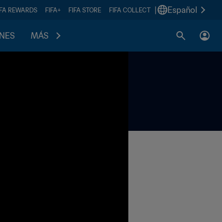
|
Español
IFA REWARDS
FIFA+
FIFA STORE
FIFA COLLECT
ONES
MÁS