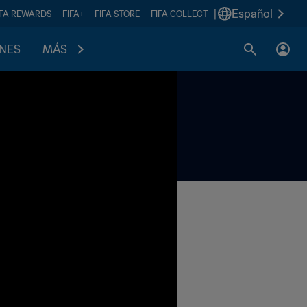
|
Español
IFA REWARDS
FIFA+
FIFA STORE
FIFA COLLECT
ONES
MÁS