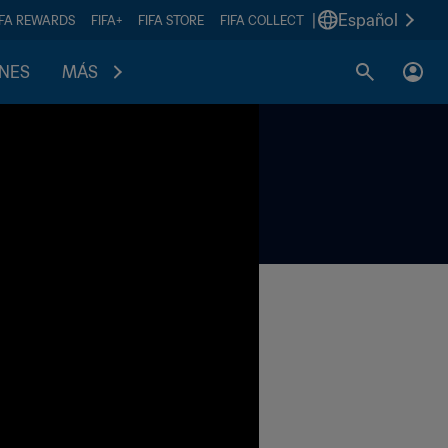
|
Español
IFA REWARDS
FIFA+
FIFA STORE
FIFA COLLECT
ONES
MÁS