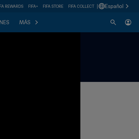
|
Español
IFA REWARDS
FIFA+
FIFA STORE
FIFA COLLECT
ONES
MÁS