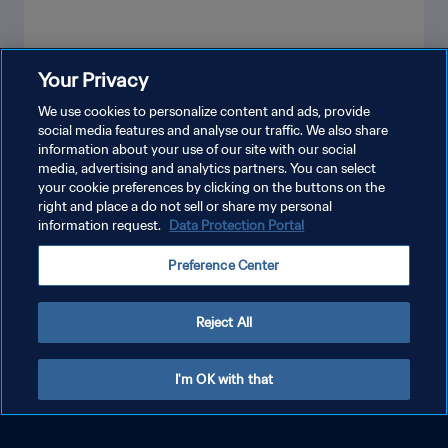
Your Privacy
VER MÁS
We use cookies to personalize content and ads, provide
social media features and analyse our traffic. We also share
information about your use of our site with our social
media, advertising and analytics partners. You can select
your cookie preferences by clicking on the buttons on the
right and place a do not sell or share my personal
information request.
Data Protection Portal
Preference Center
POLÍTICA DE PRIVACIDAD
TÉRMINOS DE SERVICIO
Reject All
AJUSTAR LA CONFIGURACIÓN DE LAS COOKIES
Copyright © 1994 - 2026 FIFA. Todos los derechos reservados.
I'm OK with that