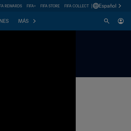
|
Español
IFA REWARDS
FIFA+
FIFA STORE
FIFA COLLECT
ONES
MÁS