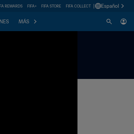
|
Español
IFA REWARDS
FIFA+
FIFA STORE
FIFA COLLECT
ONES
MÁS