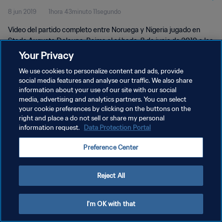
8 jun 2019
1hora 43minuto 11segundo
Vídeo del partido completo entre Noruega y Nigeria jugado en
Stade Auguste Delaune, Reims el sábado, 8 de junio de 2019 a las
21:00 (hora local).
Your Privacy
We use cookies to personalize content and ads, provide
social media features and analyse our traffic. We also share
information about your use of our site with our social
media, advertising and analytics partners. You can select
your cookie preferences by clicking on the buttons on the
POLÍTICA DE PRIVACIDAD
right and place a do not sell or share my personal
information request.
Data Protection Portal
TÉRMINOS DE SERVICIO
Preference Center
AJUSTAR LA CONFIGURACIÓN DE LAS COOKIES
Copyright © 1994 - 2026 FIFA. Todos los derechos reservados.
Reject All
I'm OK with that