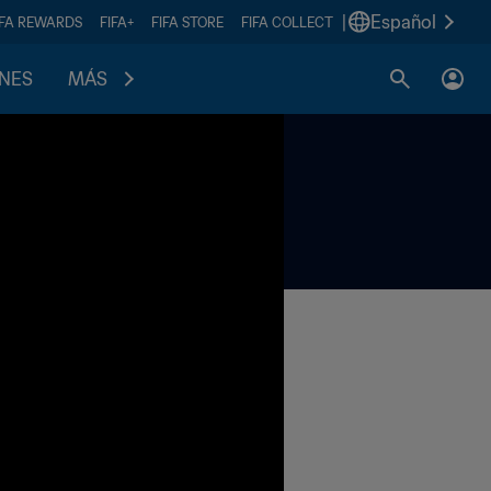
|
Español
IFA REWARDS
FIFA+
FIFA STORE
FIFA COLLECT
ONES
MÁS