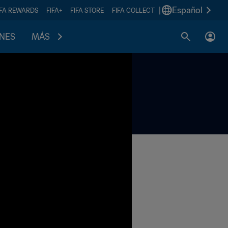
|
Español
IFA REWARDS
FIFA+
FIFA STORE
FIFA COLLECT
ONES
MÁS