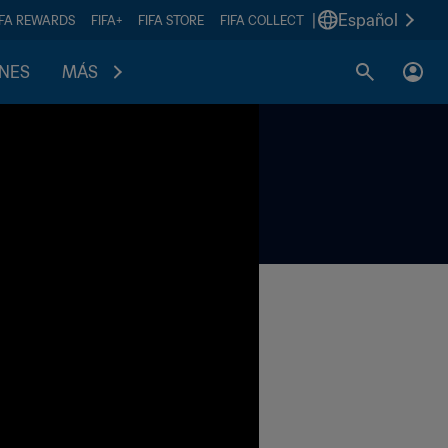
|
Español
IFA REWARDS
FIFA+
FIFA STORE
FIFA COLLECT
ONES
MÁS