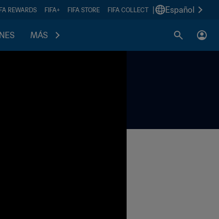
|
Español
IFA REWARDS
FIFA+
FIFA STORE
FIFA COLLECT
ONES
MÁS