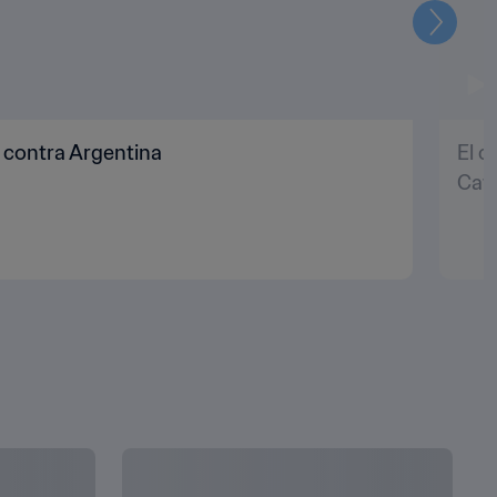
Siguien
 contra Argentina
El c
Cat
MOSTRAR TODO