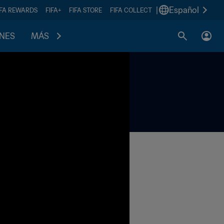
|
Español
IFA REWARDS
FIFA+
FIFA STORE
FIFA COLLECT
ONES
MÁS