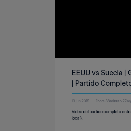
EEUU vs Suecia | 
| Partido Complet
13 jun 2015
1hora 38minuto 27s
Vídeo del partido completo entr
local).