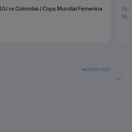
 EEUU vs Colombia | Copa Mundial Femenina
Gol 
Mund
MOSTRAR TODO