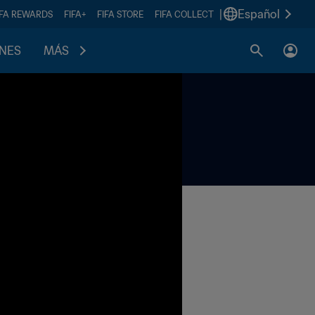
|
Español
IFA REWARDS
FIFA+
FIFA STORE
FIFA COLLECT
ONES
MÁS