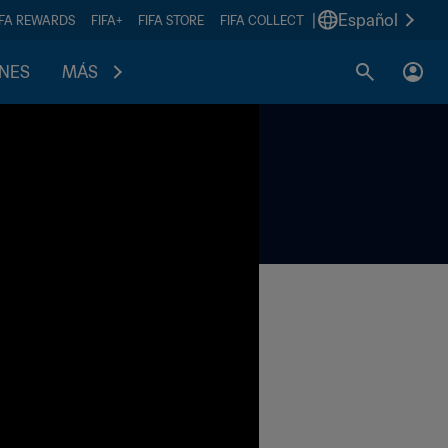
|
Español
IFA REWARDS
FIFA+
FIFA STORE
FIFA COLLECT
ONES
MÁS