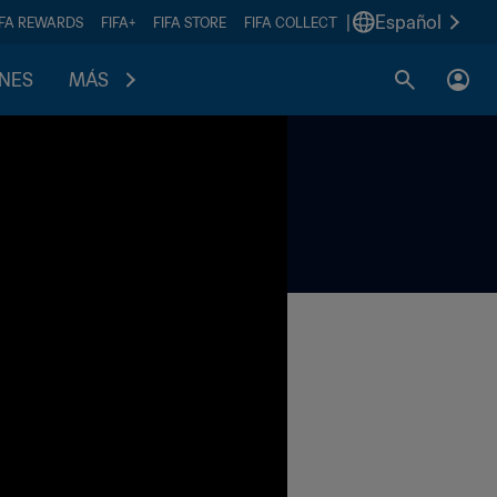
|
Español
IFA REWARDS
FIFA+
FIFA STORE
FIFA COLLECT
ONES
MÁS