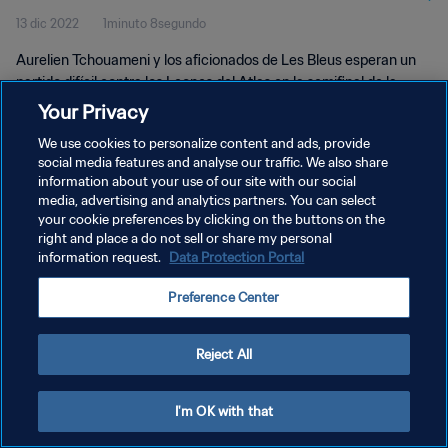
13 dic 2022
1minuto 8segundo
Aurelien Tchouameni y los aficionados de Les Bleus esperan un
partido difícil contra los Leones del Atlas en la semifinal de la
Copa Munial de la FIFA Catar 2022™.
Your Privacy
We use cookies to personalize content and ads, provide
social media features and analyse our traffic. We also share
information about your use of our site with our social
media, advertising and analytics partners. You can select
your cookie preferences by clicking on the buttons on the
right and place a do not sell or share my personal
POLÍTICA DE PRIVACIDAD
information request.
Data Protection Portal
TÉRMINOS DE SERVICIO
Preference Center
AJUSTAR LA CONFIGURACIÓN DE LAS COOKIES
Copyright © 1994 - 2026 FIFA. Todos los derechos reservados.
Reject All
I'm OK with that