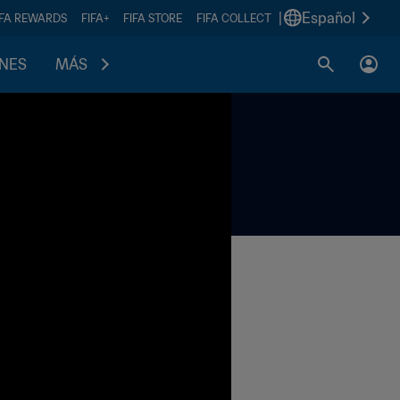
|
Español
IFA REWARDS
FIFA+
FIFA STORE
FIFA COLLECT
ONES
MÁS