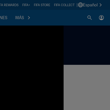
|
Español
IFA REWARDS
FIFA+
FIFA STORE
FIFA COLLECT
ONES
MÁS