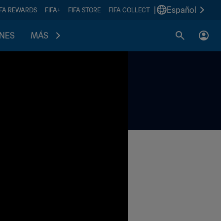
|
Español
IFA REWARDS
FIFA+
FIFA STORE
FIFA COLLECT
ONES
MÁS