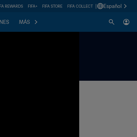
|
Español
IFA REWARDS
FIFA+
FIFA STORE
FIFA COLLECT
ONES
MÁS