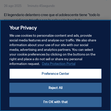
26 ago 2025
1minuto 45segundo
El legendario delantero cree que el adolescente tiene "todo lo
necesario" para triunfar con la selección brasileña.
Your Privacy
We use cookies to personalize content and ads, provide
social media features and analyse our traffic. We also share
information about your use of our site with our social
media, advertising and analytics partners. You can select
your cookie preferences by clicking on the buttons on the
POLÍTICA DE PRIVACIDAD
right and place a do not sell or share my personal
information request.
Data Protection Portal
TÉRMINOS DE SERVICIO
AJUSTAR LA CONFIGURACIÓN DE LAS COOKIES
Preference Center
Copyright © 1994 - 2026 FIFA. Todos los derechos reservados.
Reject All
I'm OK with that