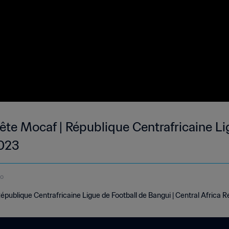
te Mocaf | République Centrafricaine Li
2023
do
ublique Centrafricaine Ligue de Football de Bangui | Central Africa 