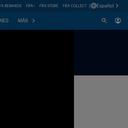
|
Español
IFA REWARDS
FIFA+
FIFA STORE
FIFA COLLECT
ONES
MÁS