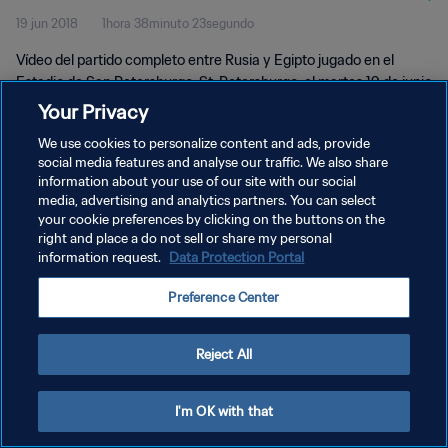
19 jun 2018
1hora 38minuto 23segundo
Vídeo del partido completo entre Rusia y Egipto jugado en el
Estadio de San Petersburgo, St. Petersburgo, el martes 19 de junio
de 2018.
Your Privacy
We use cookies to personalize content and ads, provide
social media features and analyse our traffic. We also share
information about your use of our site with our social
media, advertising and analytics partners. You can select
your cookie preferences by clicking on the buttons on the
POLÍTICA DE PRIVACIDAD
right and place a do not sell or share my personal
information request.
Data Protection Portal
TÉRMINOS DE SERVICIO
Preference Center
AJUSTAR LA CONFIGURACIÓN DE LAS COOKIES
Copyright © 1994 - 2026 FIFA. Todos los derechos reservados.
Reject All
I'm OK with that