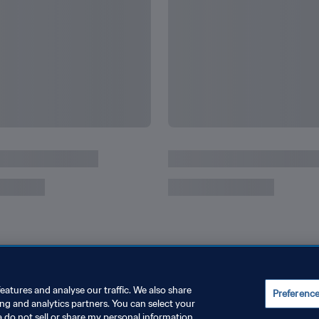
écords
Todos los récords y logr
eatures and analyse our traffic. We also share
Preferenc
ing and analytics partners. You can select your
a do not sell or share my personal information