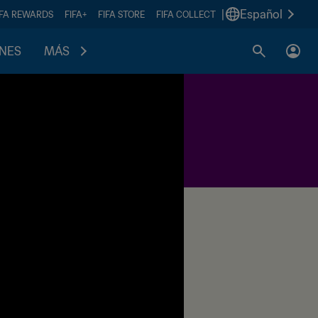
|
Español
IFA REWARDS
FIFA+
FIFA STORE
FIFA COLLECT
ONES
MÁS