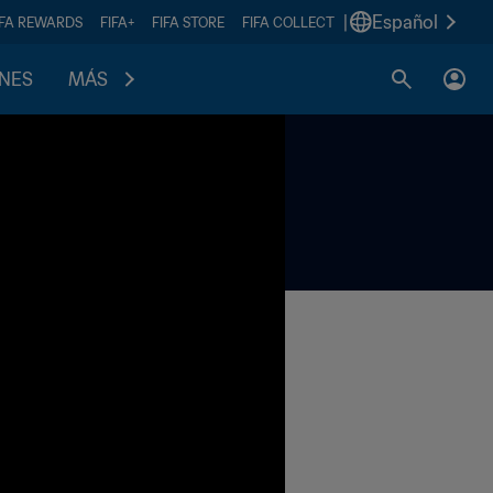
|
Español
IFA REWARDS
FIFA+
FIFA STORE
FIFA COLLECT
ONES
MÁS