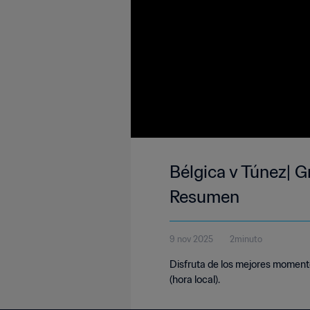
Bélgica v Túnez| G
Resumen
9 nov 2025
2minuto
Disfruta de los mejores momento
(hora local).