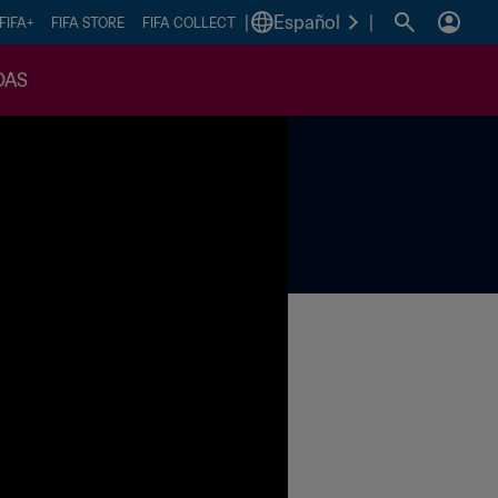
|
Español
|
FIFA+
FIFA STORE
FIFA COLLECT
DAS