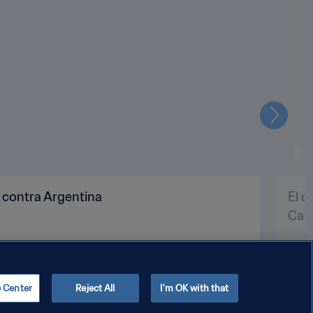
Siguien
 contra Argentina
El c
Cat
e Center
Reject All
I'm OK with that