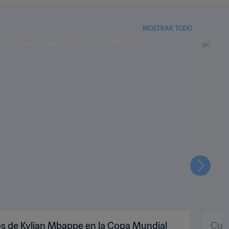
MOSTRAR TODO
Siguien
os de Kylian Mbappe en la Copa Mundial
Cuat