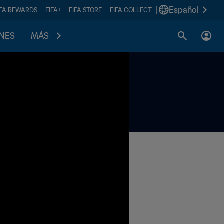
|
Español
IFA REWARDS
FIFA+
FIFA STORE
FIFA COLLECT
ONES
MÁS