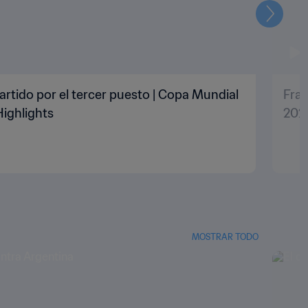
Siguien
artido por el tercer puesto | Copa Mundial
Fran
Highlights
2022
MOSTRAR TODO