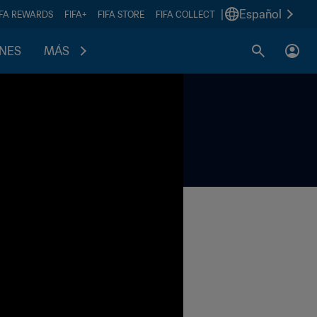
|
Español
IFA REWARDS
FIFA+
FIFA STORE
FIFA COLLECT
ONES
MÁS