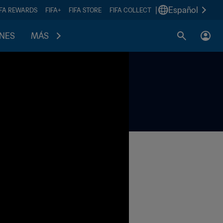
|
Español
IFA REWARDS
FIFA+
FIFA STORE
FIFA COLLECT
ONES
MÁS