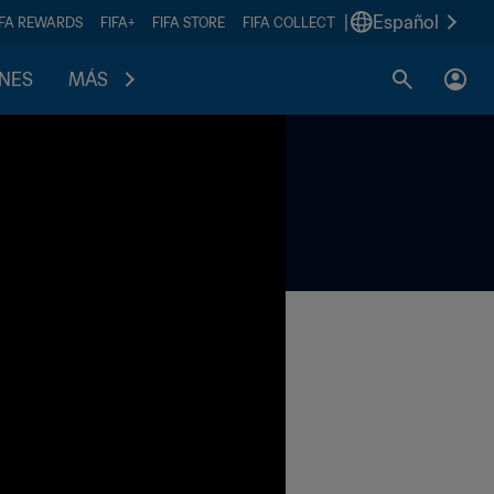
|
Español
IFA REWARDS
FIFA+
FIFA STORE
FIFA COLLECT
ONES
MÁS