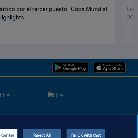
artido por el tercer puesto | Copa Mundial
Fran
Highlights
2022
e Center
Reject All
I'm OK with that