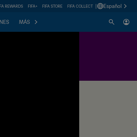
|
Español
IFA REWARDS
FIFA+
FIFA STORE
FIFA COLLECT
ONES
MÁS