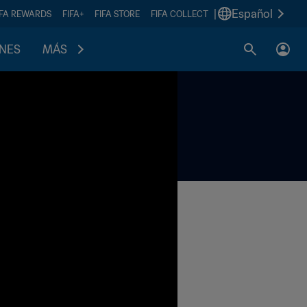
|
Español
IFA REWARDS
FIFA+
FIFA STORE
FIFA COLLECT
ONES
MÁS