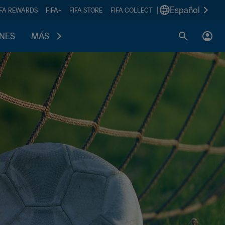
|
Español
IFA REWARDS
FIFA+
FIFA STORE
FIFA COLLECT
ONES
MÁS