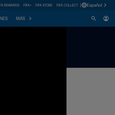
|
Español
IFA REWARDS
FIFA+
FIFA STORE
FIFA COLLECT
ONES
MÁS