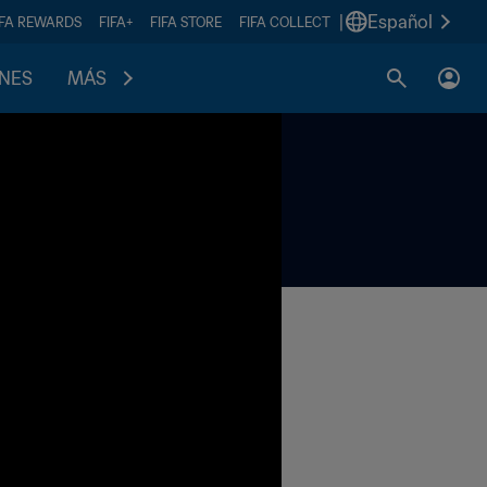
|
Español
IFA REWARDS
FIFA+
FIFA STORE
FIFA COLLECT
ONES
MÁS