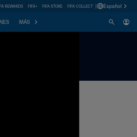
|
Español
IFA REWARDS
FIFA+
FIFA STORE
FIFA COLLECT
ONES
MÁS