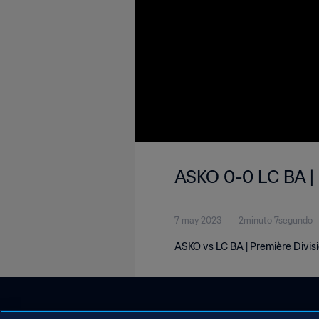
ASKO 0-0 LC BA | 
7 may 2023
2minuto 7segundo
ASKO vs LC BA | Première Divis