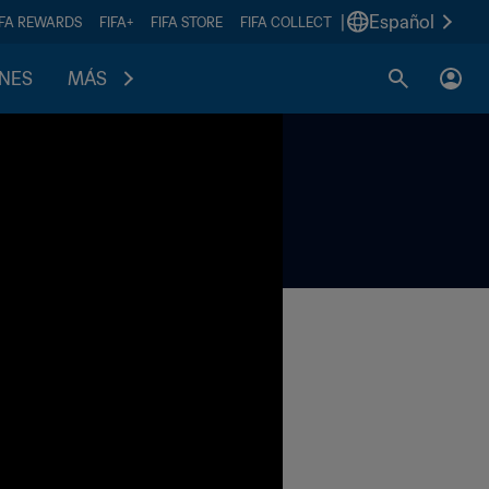
|
Español
IFA REWARDS
FIFA+
FIFA STORE
FIFA COLLECT
ONES
MÁS