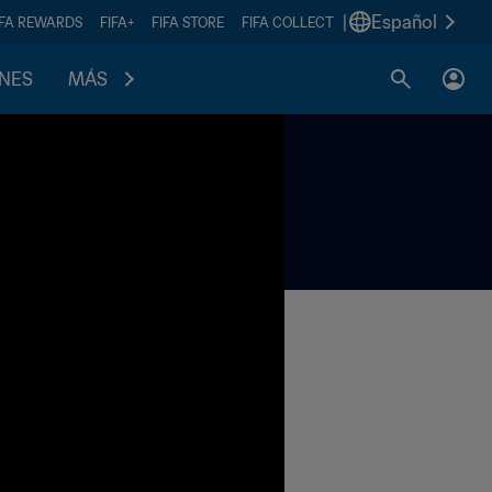
|
Español
IFA REWARDS
FIFA+
FIFA STORE
FIFA COLLECT
ONES
MÁS