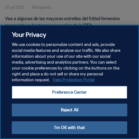
27 jul 2022
40segundo
Vea a algunas de las mayores estrellas del fútbol femenino
marcando en los torneos juveniles de la FIFA.
Your Privacy
We use cookies to personalize content and ads, provide
social media features and analyse our traffic. We also share
information about your use of our site with our social
media, advertising and analytics partners. You can select
your cookie preferences by clicking on the buttons on the
POLÍTICA DE PRIVACIDAD
right and place a do not sell or share my personal
information request.
Data Protection Portal
TÉRMINOS DE SERVICIO
AJUSTAR LA CONFIGURACIÓN DE LAS COOKIES
Preference Center
Copyright © 1994 - 2026 FIFA. Todos los derechos reservados.
Reject All
I'm OK with that