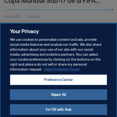
Copa Mundial Sub-17 de la FIFA
Catar 2025™ | Resumen
5 nov 2025
2minuto
Disfruta de los mejores momentos del partido entre Mali y Nueva
Your Privacy
Zelanda en la Aspire Zone de Doha del miércoles 5 de noviembre
a las 17:45 (hora local).
We use cookies to personalize content and ads, provide
social media features and analyse our traffic. We also share
information about your use of our site with our social
media, advertising and analytics partners. You can select
your cookie preferences by clicking on the buttons on the
right and place a do not sell or share my personal
information request.
Data Protection Portal
POLÍTICA DE PRIVACIDAD
Preference Center
TÉRMINOS DE SERVICIO
AJUSTAR LA CONFIGURACIÓN DE LAS COOKIES
Reject All
Copyright © 1994 - 2026 FIFA. Todos los derechos reservados.
I'm OK with that