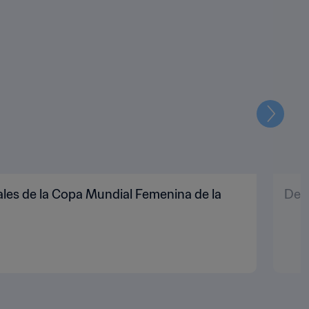
Siguien
nales de la Copa Mundial Femenina de la
Del