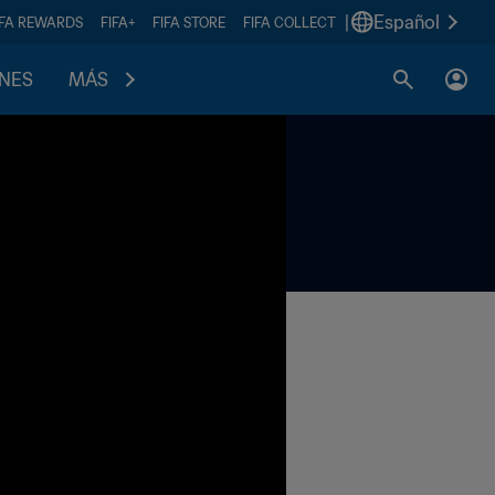
|
Español
IFA REWARDS
FIFA+
FIFA STORE
FIFA COLLECT
ONES
MÁS