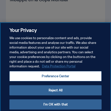
Your Privacy
VER MÁS
We use cookies to personalize content and ads, provide
social media features and analyse our traffic. We also share
information about your use of our site with our social
media, advertising and analytics partners. You can select
your cookie preferences by clicking on the buttons on the
right and place a do not sell or share my personal
information request.
Data Protection Portal
POLÍTICA DE PRIVACIDAD
Preference Center
TÉRMINOS DE SERVICIO
AJUSTAR LA CONFIGURACIÓN DE LAS COOKIES
Reject All
Copyright © 1994 - 2026 FIFA. Todos los derechos reservados.
I'm OK with that