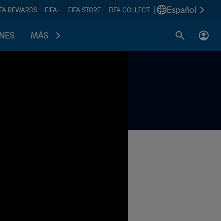
|
Español
IFA REWARDS
FIFA+
FIFA STORE
FIFA COLLECT
ONES
MÁS