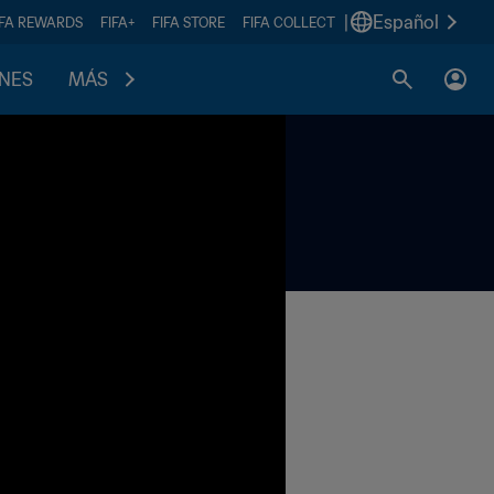
|
Español
IFA REWARDS
FIFA+
FIFA STORE
FIFA COLLECT
ONES
MÁS