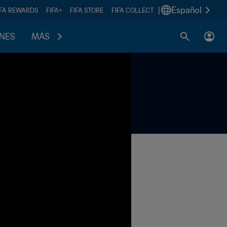
|
Español
IFA REWARDS
FIFA+
FIFA STORE
FIFA COLLECT
ONES
MÁS