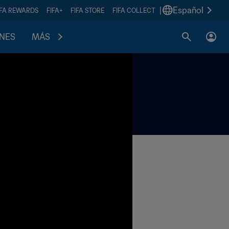
|
Español
IFA REWARDS
FIFA+
FIFA STORE
FIFA COLLECT
ONES
MÁS