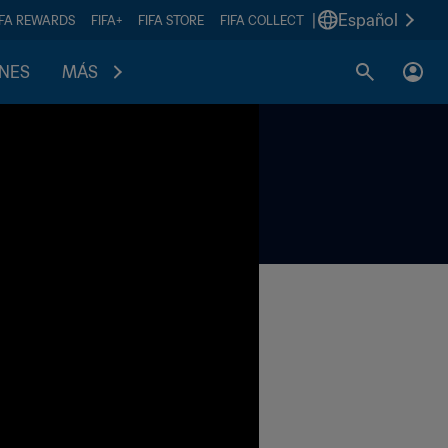
|
Español
IFA REWARDS
FIFA+
FIFA STORE
FIFA COLLECT
ONES
MÁS